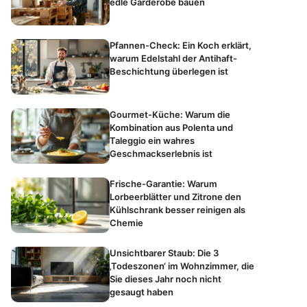
edle Garderobe bauen
Pfannen-Check: Ein Koch erklärt,
warum Edelstahl der Antihaft-
Beschichtung überlegen ist
Gourmet-Küche: Warum die
Kombination aus Polenta und
Taleggio ein wahres
Geschmackserlebnis ist
Frische-Garantie: Warum
Lorbeerblätter und Zitrone den
Kühlschrank besser reinigen als
Chemie
Unsichtbarer Staub: Die 3
‚Todeszonen‘ im Wohnzimmer, die
Sie dieses Jahr noch nicht
gesaugt haben