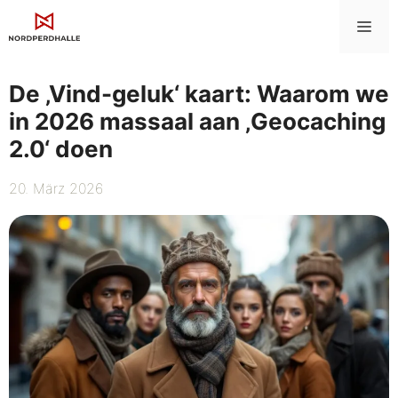
Zum
Me
Inhalt
springen
De ‚Vind-geluk‘ kaart: Waarom we
in 2026 massaal aan ‚Geocaching
2.0‘ doen
20. März 2026