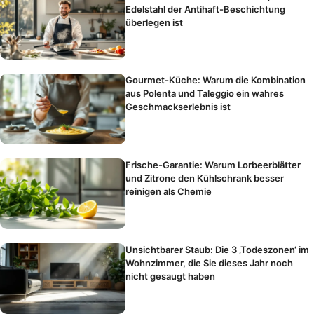
Edelstahl der Antihaft-Beschichtung
überlegen ist
Gourmet-Küche: Warum die Kombination
aus Polenta und Taleggio ein wahres
Geschmackserlebnis ist
Frische-Garantie: Warum Lorbeerblätter
und Zitrone den Kühlschrank besser
reinigen als Chemie
Unsichtbarer Staub: Die 3 ‚Todeszonen‘ im
Wohnzimmer, die Sie dieses Jahr noch
nicht gesaugt haben