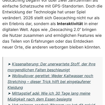
Geocaching begann vor über zwei Jahrzehnten als
einfache Schatzsuche mit GPS-Standorten. Doch die
Entwicklung der Technologie hat unser Spiel
verändert. 2026 stellt sich Geocaching nicht nur als
ein Erlebnis dar, sondern als
Interaktivität
in einer
digitalen Welt. Apps wie „Geocaching 2.0“ bringen
die Nutzer zusammen und ermöglichen Features wie
das Teilen von Erfahrungen oder das Entdecken
neuer Orte, die anderen verborgen bleiben könnten.
➤
Kissenalterung: Der unerwartete Stoff, der Ihre
morgendlichen Falten beschleunigt
➤
Wollpullover gerettet: Weder Kaltwasser noch
Stretching – dieser Trick hilft bei eingelaufener
Kleidung
➤
Mittagstief adé: Wie ich 30 Tage lang meine
Müdigkeit nach dem Essen besiegte