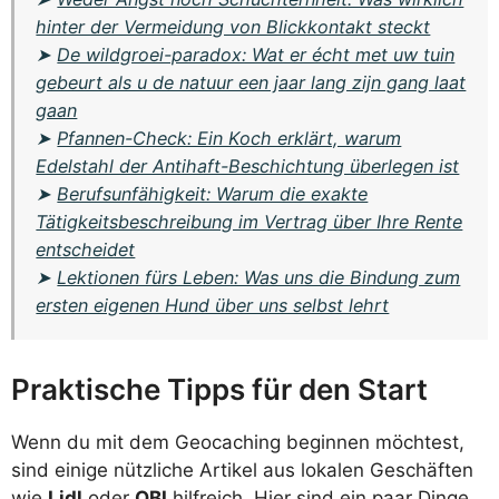
hinter der Vermeidung von Blickkontakt steckt
➤
De wildgroei-paradox: Wat er écht met uw tuin
gebeurt als u de natuur een jaar lang zijn gang laat
gaan
➤
Pfannen-Check: Ein Koch erklärt, warum
Edelstahl der Antihaft-Beschichtung überlegen ist
➤
Berufsunfähigkeit: Warum die exakte
Tätigkeitsbeschreibung im Vertrag über Ihre Rente
entscheidet
➤
Lektionen fürs Leben: Was uns die Bindung zum
ersten eigenen Hund über uns selbst lehrt
Praktische Tipps für den Start
Wenn du mit dem Geocaching beginnen möchtest,
sind einige nützliche Artikel aus lokalen Geschäften
wie
Lidl
oder
OBI
hilfreich. Hier sind ein paar Dinge,