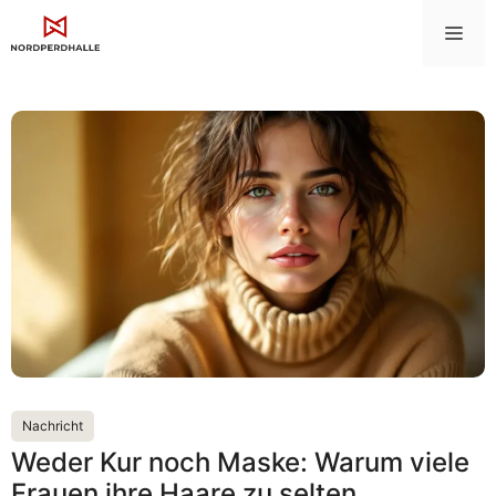
Zum
Me
Inhalt
springen
Nachricht
Weder Kur noch Maske: Warum viele
Frauen ihre Haare zu selten