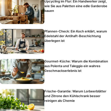
Upcycling im Flur: Ein Handwerker zeigt,
wie Sie aus Paletten eine edle Garderobe
bauen
Pfannen-Check: Ein Koch erklärt, warum
Edelstahl der Antihaft-Beschichtung
überlegen ist
Gourmet-Küche: Warum die Kombination
aus Polenta und Taleggio ein wahres
Geschmackserlebnis ist
Frische-Garantie: Warum Lorbeerblätter
und Zitrone den Kühlschrank besser
reinigen als Chemie