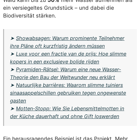
Wald kann bis zu
50%
mehr Wasser aufnehmen als
ein versiegeltes Grundstück – und dabei die
Biodiversität stärken.
➤
Showabsagen: Warum prominente Teilnehmer
ihre Pläne oft kurzfristig ändern müssen
➤
Luxe voor een fractie van de prijs: Hoe slimme
kopers in een exclusieve bolide rijden
➤
Pyramiden-Rätsel: Warum eine neue Wasser-
Theorie den Bau der Weltwunder neu erklärt
➤
Natuurlijke barrières: Waarom slimme tuiniers
sinaasappelschillen gebruiken tegen ongewenste
gasten
➤
Motten-Stopp: Wie Sie Lebensmittelmotten in
der Küche dauerhaft und ohne Gift loswerden
Ein herausragendes Beispiel ist das Projekt „Mehr