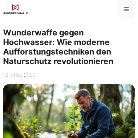
Zum
Me
Inhalt
springen
Wunderwaffe gegen
Hochwasser: Wie moderne
Aufforstungstechniken den
Naturschutz revolutionieren
12. März 2026