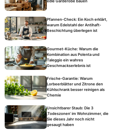
edle Garderobe bauen
Pfannen-Check: Ein Koch erklärt,
warum Edelstahl der Antihaft-
Beschichtung überlegen ist
Gourmet-Küche: Warum die
Kombination aus Polenta und
Taleggio ein wahres
Geschmackserlebnis ist
Frische-Garantie: Warum
Lorbeerblätter und Zitrone den
Kühlschrank besser reinigen als
Chemie
Unsichtbarer Staub: Die 3
‚Todeszonen‘ im Wohnzimmer, die
Sie dieses Jahr noch nicht
gesaugt haben