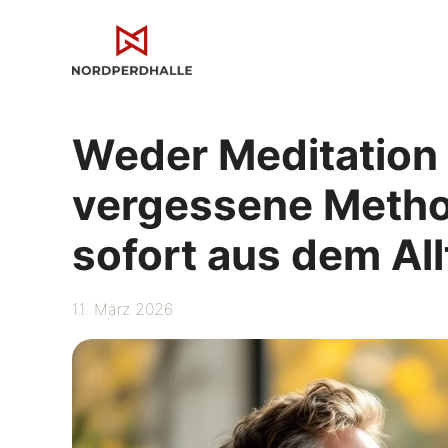
Zum
Inhalt
springen
Weder Meditation
vergessene Metho
sofort aus dem Al
11. März 2026