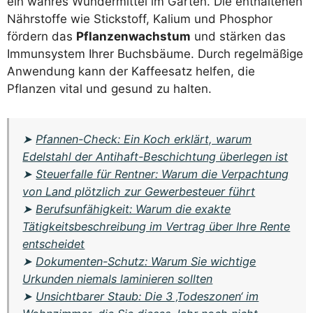
ein wahres Wundermittel im Garten. Die enthaltenen
Nährstoffe wie Stickstoff, Kalium und Phosphor
fördern das
Pflanzenwachstum
und stärken das
Immunsystem Ihrer Buchsbäume. Durch regelmäßige
Anwendung kann der Kaffeesatz helfen, die
Pflanzen vital und gesund zu halten.
➤
Pfannen-Check: Ein Koch erklärt, warum
Edelstahl der Antihaft-Beschichtung überlegen ist
➤
Steuerfalle für Rentner: Warum die Verpachtung
von Land plötzlich zur Gewerbesteuer führt
➤
Berufsunfähigkeit: Warum die exakte
Tätigkeitsbeschreibung im Vertrag über Ihre Rente
entscheidet
➤
Dokumenten-Schutz: Warum Sie wichtige
Urkunden niemals laminieren sollten
➤
Unsichtbarer Staub: Die 3 ‚Todeszonen‘ im