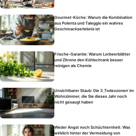
Gourmet-Küche: Warum die Kombination
aus Polenta und Taleggio ein wahres
Geschmackserlebnis ist
Frische-Garantie: Warum Lorbeerblätter
und Zitrone den Kühlschrank besser
reinigen als Chemie
Unsichtbarer Staub: Die 3 ‚Todeszonen‘ im
Wohnzimmer, die Sie dieses Jahr noch
nicht gesaugt haben
Weder Angst noch Schüchternheit: Was
wirklich hinter der Vermeidung von