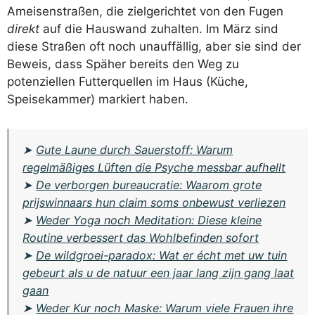
Ameisenstraßen, die zielgerichtet von den Fugen
direkt
auf die Hauswand zuhalten. Im März sind
diese Straßen oft noch unauffällig, aber sie sind der
Beweis, dass Späher bereits den Weg zu
potenziellen Futterquellen im Haus (Küche,
Speisekammer) markiert haben.
➤
Gute Laune durch Sauerstoff: Warum
regelmäßiges Lüften die Psyche messbar aufhellt
➤
De verborgen bureaucratie: Waarom grote
prijswinnaars hun claim soms onbewust verliezen
➤
Weder Yoga noch Meditation: Diese kleine
Routine verbessert das Wohlbefinden sofort
➤
De wildgroei-paradox: Wat er écht met uw tuin
gebeurt als u de natuur een jaar lang zijn gang laat
gaan
➤
Weder Kur noch Maske: Warum viele Frauen ihre