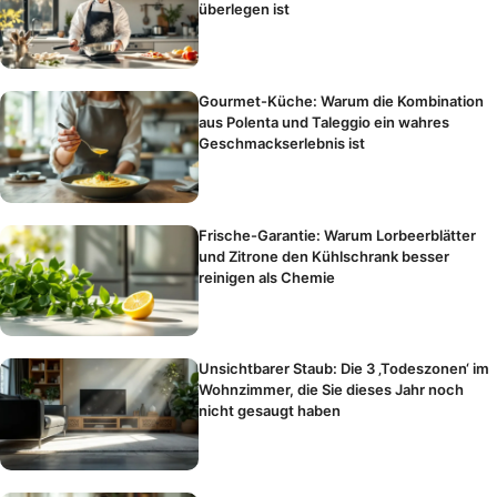
überlegen ist
Gourmet-Küche: Warum die Kombination
aus Polenta und Taleggio ein wahres
Geschmackserlebnis ist
Frische-Garantie: Warum Lorbeerblätter
und Zitrone den Kühlschrank besser
reinigen als Chemie
Unsichtbarer Staub: Die 3 ‚Todeszonen‘ im
Wohnzimmer, die Sie dieses Jahr noch
nicht gesaugt haben