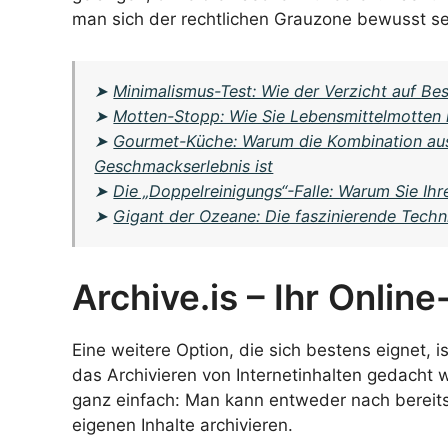
man sich der rechtlichen Grauzone bewusst se
➤
Minimalismus-Test: Wie der Verzicht auf Bes
➤
Motten-Stopp: Wie Sie Lebensmittelmotten 
➤
Gourmet-Küche: Warum die Kombination aus
Geschmackserlebnis ist
➤
Die „Doppelreinigungs“-Falle: Warum Sie Ih
➤
Gigant der Ozeane: Die faszinierende Techni
Archive.is – Ihr Online
Eine weitere Option, die sich bestens eignet, i
das Archivieren von Internetinhalten gedacht war
ganz einfach: Man kann entweder nach bereits 
eigenen Inhalte archivieren.