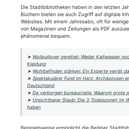
Die Stadtbibliotheken haben in den letzten Ja
Büchern bieten sie auch Zugriff auf digitale In
Websites. Mit einem Jahresabo, oft für weniger 
von Magazinen und Zeitungen als PDF auszuleih
phänomenal bequem.
➤
Wollpullover gerettet: Weder Kaltwasser noch
Kleidung
➤
Wohlbefinden stärken: Ein Experte verrät da
➤
Spektakulärer Fund im Harz: Archäologen en
Deutschland
➤
De verborgen bureaucratie: Waarom grote p
➤
Unsichtbarer Staub: Die 3 ‚Todeszonen‘ im 
haben
Beispielsweise ermöglicht die Berliner Stadtbi