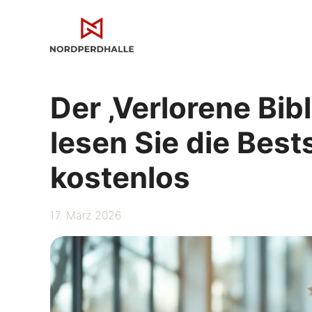
Zum
Inhalt
springen
Der ‚Verlorene Bib
lesen Sie die Best
kostenlos
17. März 2026