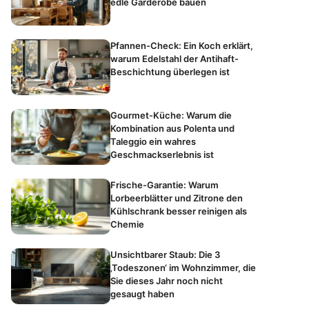
edle Garderobe bauen
Pfannen-Check: Ein Koch erklärt,
warum Edelstahl der Antihaft-
Beschichtung überlegen ist
Gourmet-Küche: Warum die
Kombination aus Polenta und
Taleggio ein wahres
Geschmackserlebnis ist
Frische-Garantie: Warum
Lorbeerblätter und Zitrone den
Kühlschrank besser reinigen als
Chemie
Unsichtbarer Staub: Die 3
‚Todeszonen‘ im Wohnzimmer, die
Sie dieses Jahr noch nicht
gesaugt haben