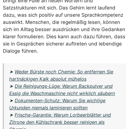
bringt eine Fülle an neuen Wörtern und
Satzstrukturen mit sich. Das Gehirn lernt laufend
dazu, was sich positiv auf unsere Sprachkompetenz
auswirkt. Menschen, die regelmäßig lesen, können
sich im Alltag besser ausdrücken und ihre Gedanken
klarer formulieren. Dies kann auch dazu führen, dass
sie in Gesprächen sicherer auftreten und lebendige
Dialoge führen.
➤
Weder Bürste noch Chemie: So entfernen Sie
hartnäckigen Kalk absolut mühelos
➤
Die Reinigungs-Lüge: Warum Backpulver und
Essig die Waschmaschine nicht wirklich säubern
➤
Dokumenten-Schutz: Warum Sie wichtige
Urkunden niemals laminieren sollten
➤
Frische-Garantie: Warum Lorbeerblätter und
Zitrone den Kühlschrank besser reinigen als