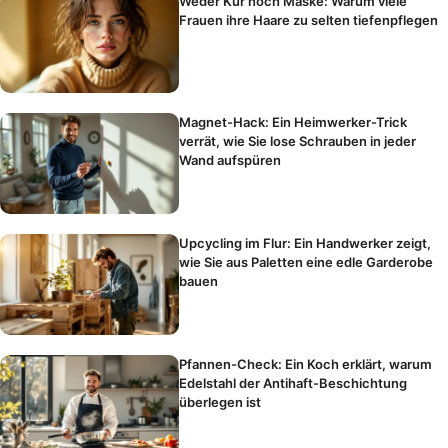
Weder Kur noch Maske: Warum viele
Frauen ihre Haare zu selten tiefenpflegen
Magnet-Hack: Ein Heimwerker-Trick
verrät, wie Sie lose Schrauben in jeder
Wand aufspüren
Upcycling im Flur: Ein Handwerker zeigt,
wie Sie aus Paletten eine edle Garderobe
bauen
Pfannen-Check: Ein Koch erklärt, warum
Edelstahl der Antihaft-Beschichtung
überlegen ist