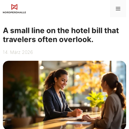
Zum
Me
Inhalt
springen
A small line on the hotel bill that
travelers often overlook.
14. März 2026