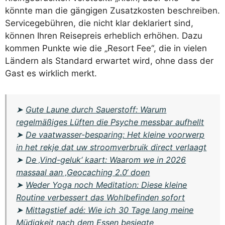
könnte man die gängigen Zusatzkosten beschreiben.
Servicegebühren, die nicht klar deklariert sind,
können Ihren Reisepreis erheblich erhöhen. Dazu
kommen Punkte wie die „Resort Fee“, die in vielen
Ländern als Standard erwartet wird, ohne dass der
Gast es wirklich merkt.
➤
Gute Laune durch Sauerstoff: Warum
regelmäßiges Lüften die Psyche messbar aufhellt
➤
De vaatwasser-besparing: Het kleine voorwerp
in het rekje dat uw stroomverbruik direct verlaagt
➤
De ‚Vind-geluk‘ kaart: Waarom we in 2026
massaal aan ‚Geocaching 2.0‘ doen
➤
Weder Yoga noch Meditation: Diese kleine
Routine verbessert das Wohlbefinden sofort
➤
Mittagstief adé: Wie ich 30 Tage lang meine
Müdigkeit nach dem Essen besiegte