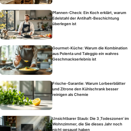
Pfannen-Check: Ein Koch erklärt, warum
Edelstahl der Antihaft-Beschichtung
überlegen ist
Gourmet-Küche: Warum die Kombination
aus Polenta und Taleggio ein wahres
Geschmackserlebnis ist
Frische-Garantie: Warum Lorbeerblätter
und Zitrone den Kühlschrank besser
reinigen als Chemie
Unsichtbarer Staub: Die 3 ‚Todeszonen‘ im
Wohnzimmer, die Sie dieses Jahr noch
nicht gesaugt haben