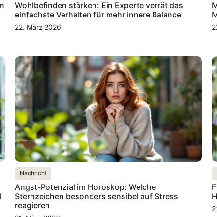
en
Wohlbefinden stärken: Ein Experte verrät das
M
einfachste Verhalten für mehr innere Balance
M
22. März 2026
2
Nachricht
Angst-Potenzial im Horoskop: Welche
F
l
Sternzeichen besonders sensibel auf Stress
H
reagieren
2